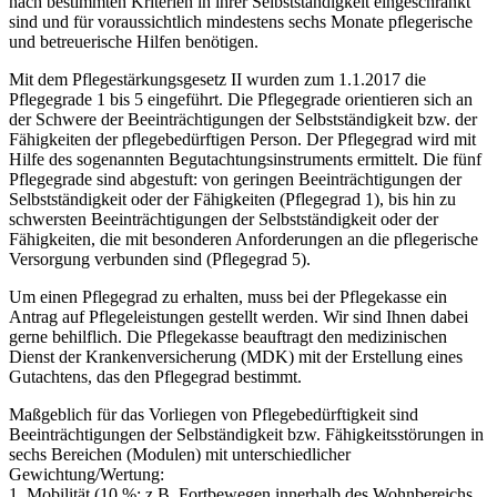
nach bestimmten Kriterien in ihrer Selbstständigkeit eingeschränkt
sind und für voraussichtlich mindestens sechs Monate pflegerische
und betreuerische Hilfen benötigen.
Mit dem Pflegestärkungsgesetz II wurden zum 1.1.2017 die
Pflegegrade 1 bis 5 eingeführt. Die Pflegegrade orientieren sich an
der Schwere der Beeinträchtigungen der Selbstständigkeit bzw. der
Fähigkeiten der pflegebedürftigen Person. Der Pflegegrad wird mit
Hilfe des sogenannten Begutachtungsinstruments ermittelt. Die fünf
Pflegegrade sind abgestuft: von geringen Beeinträchtigungen der
Selbstständigkeit oder der Fähigkeiten (Pflegegrad 1), bis hin zu
schwersten Beeinträchtigungen der Selbstständigkeit oder der
Fähigkeiten, die mit besonderen Anforderungen an die pflegerische
Versorgung verbunden sind (Pflegegrad 5).
Um einen Pflegegrad zu erhalten, muss bei der Pflegekasse ein
Antrag auf Pflegeleistungen gestellt werden. Wir sind Ihnen dabei
gerne behilflich. Die Pflegekasse beauftragt den medizinischen
Dienst der Krankenversicherung (MDK) mit der Erstellung eines
Gutachtens, das den Pflegegrad bestimmt.
Maßgeblich für das Vorliegen von Pflegebedürftigkeit sind
Beeinträchtigungen der Selbständigkeit bzw. Fähigkeitsstörungen in
sechs Bereichen (Modulen) mit unterschiedlicher
Gewichtung/Wertung:
1. Mobilität (10 %; z.B. Fortbewegen innerhalb des Wohnbereichs,