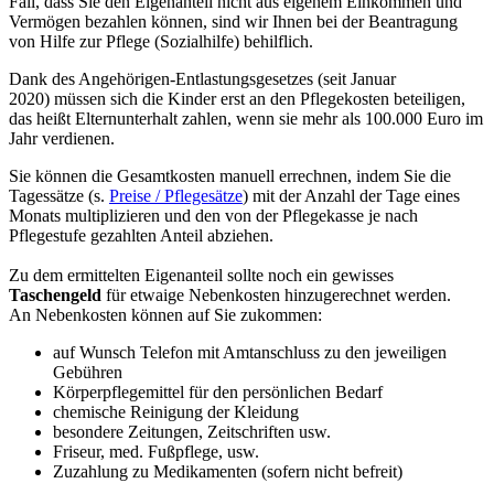
Fall, dass Sie den Eigenanteil nicht aus eigenem Einkommen und
Vermögen bezahlen können, sind wir Ihnen bei der Beantragung
von Hilfe zur Pflege (Sozialhilfe) behilflich.
Dank des Angehörigen-Entlastungsgesetzes (seit Januar
2020) müssen sich die Kinder erst an den Pflegekosten beteiligen,
das heißt Elternunterhalt zahlen, wenn sie mehr als 100.000 Euro im
Jahr verdienen.
Sie können die Gesamtkosten manuell errechnen, indem Sie die
Tagessätze (s.
Preise / Pflegesätze
) mit der Anzahl der Tage eines
Monats multiplizieren und den von der Pflegekasse je nach
Pflegestufe gezahlten Anteil abziehen.
Zu dem ermittelten Eigenanteil sollte noch ein gewisses
Taschengeld
für etwaige Nebenkosten hinzugerechnet werden.
An Nebenkosten können auf Sie zukommen:
auf Wunsch Telefon mit Amtanschluss zu den jeweiligen
Gebühren
Körperpflegemittel für den persönlichen Bedarf
chemische Reinigung der Kleidung
besondere Zeitungen, Zeitschriften usw.
Friseur, med. Fußpflege, usw.
Zuzahlung zu Medikamenten (sofern nicht befreit)