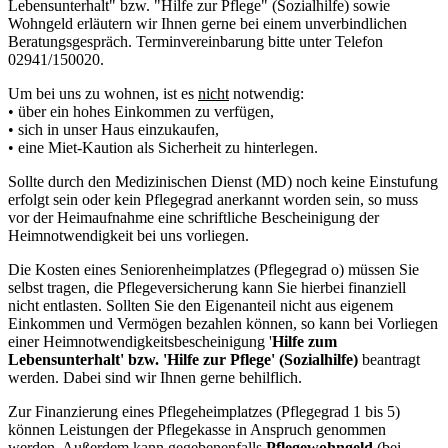
Lebensunterhalt" bzw. "Hilfe zur Pflege" (Sozialhilfe) sowie
Wohngeld erläutern wir Ihnen gerne bei einem unverbindlichen
Beratungsgespräch. Terminvereinbarung bitte unter Telefon
02941/150020.
Um bei uns zu wohnen, ist es
nicht
notwendig:
• über ein hohes Einkommen zu verfügen,
• sich in unser Haus einzukaufen,
• eine Miet-Kaution als Sicherheit zu hinterlegen.
Sollte durch den Medizinischen Dienst (MD) noch keine Einstufung
erfolgt sein oder kein Pflegegrad anerkannt worden sein, so muss
vor der Heimaufnahme eine schriftliche Bescheinigung der
Heimnotwendigkeit bei uns vorliegen.
Die Kosten eines Seniorenheimplatzes (Pflegegrad o) müssen Sie
selbst tragen, die Pflegeversicherung kann Sie hierbei finanziell
nicht entlasten. Sollten Sie den Eigenanteil nicht aus eigenem
Einkommen und Vermögen bezahlen können, so kann bei Vorliegen
einer Heimnotwendigkeitsbescheinigung '
Hilfe zum
Lebensunterhalt' bzw. 'Hilfe zur Pflege' (Sozialhilfe)
beantragt
werden. Dabei sind wir Ihnen gerne behilflich.
Zur Finanzierung eines Pflegeheimplatzes (Pflegegrad 1 bis 5)
können Leistungen der Pflegekasse in Anspruch genommen
werden. Außerdem kann gegebenenfalls
Pflegewohngeld
(bei